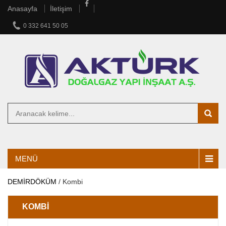
Anasayfa
İletişim
0 332 641 50 05
MENÜ
DEMİRDÖKÜM
/
Kombi
KOMBI