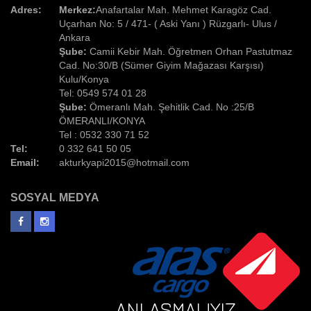
Adres:
Merkez:
Anafartalar Mah. Mehmet Karagöz Cad.
Uçarhan No: 5 / 471- ( Aski Yanı ) Rüzgarlı- Ulus /
Ankara
Şube:
Camii Kebir Mah. Öğretmen Orhan Pastutmaz
Cad. No:30/B (Sümer Giyim Mağazası Karşısı)
Kulu/Konya
Tel: 0549 574 01 28
Şube:
Ömeranlı Mah. Şehitlik Cad. No :25/B
ÖMERANLI/KONYA
Tel : 0532 330 71 52
Tel:
0 332 641 50 05
Email:
akturkyapi2015@hotmail.com
SOSYAL MEDYA