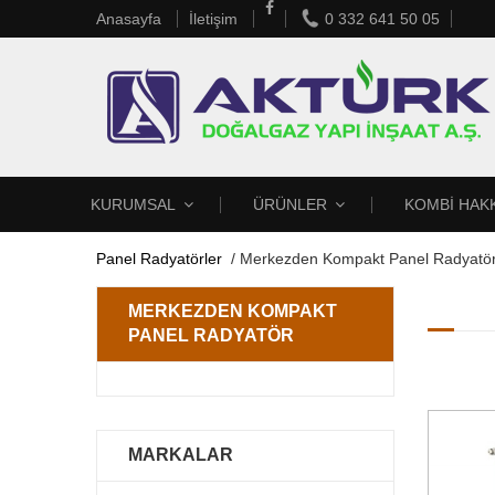
Anasayfa
İletişim
0 332 641 50 05
KURUMSAL
ÜRÜNLER
KOMBİ HAK
Panel Radyatörler
/
Merkezden Kompakt Panel Radyatö
MERKEZDEN KOMPAKT
PANEL RADYATÖR
MARKALAR