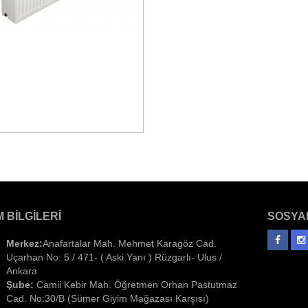
M BILGILERI
SOSYA
Merkez:
Anafartalar Mah. Mehmet Karagöz Cad.
Uçarhan No: 5 / 471- ( Aski Yanı ) Rüzgarlı- Ulus /
Ankara
Şube:
Camii Kebir Mah. Öğretmen Orhan Pastutmaz
Cad. No:30/B (Sümer Giyim Mağazası Karşısı)