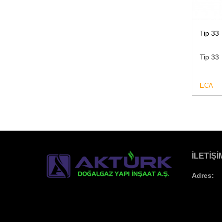
Tip 33
Tip 33
ECA
İLETIŞI
Adres: