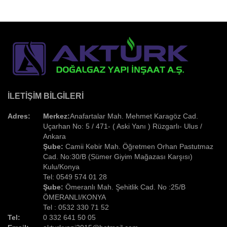
İLETIŞIM BILGILERI
Adres:
Merkez:
Anafartalar Mah. Mehmet Karagöz Cad.
Uçarhan No: 5 / 471- ( Aski Yanı ) Rüzgarlı- Ulus /
Ankara
Şube:
Camii Kebir Mah. Öğretmen Orhan Pastutmaz
Cad. No:30/B (Sümer Giyim Mağazası Karşısı)
Kulu/Konya
Tel: 0549 574 01 28
Şube:
Ömeranlı Mah. Şehitlik Cad. No :25/B
ÖMERANLI/KONYA
Tel : 0532 330 71 52
Tel:
0 332 641 50 05