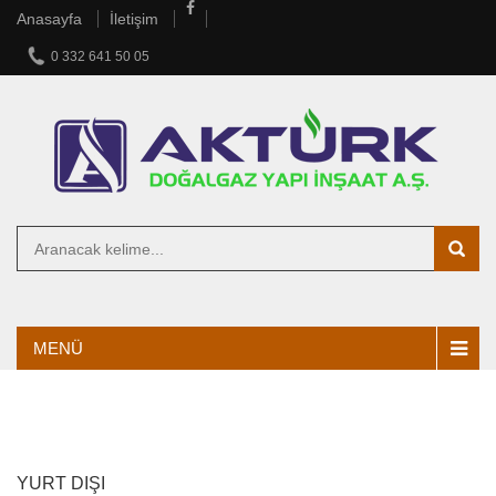
Anasayfa
İletişim
0 332 641 50 05
MENÜ
YURT DIŞI